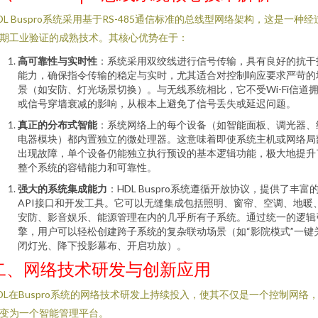
DL Buspro系统采用基于RS-485通信标准的总线型网络架构，这是一种经
期工业验证的成熟技术。其核心优势在于：
高可靠性与实时性
：系统采用双绞线进行信号传输，具有良好的抗干
能力，确保指令传输的稳定与实时，尤其适合对控制响应要求严苛的
景（如安防、灯光场景切换）。与无线系统相比，它不受Wi-Fi信道
或信号穿墙衰减的影响，从根本上避免了信号丢失或延迟问题。
真正的分布式智能
：系统网络上的每个设备（如智能面板、调光器、
电器模块）都内置独立的微处理器。这意味着即使系统主机或网络局
出现故障，单个设备仍能独立执行预设的基本逻辑功能，极大地提升
整个系统的容错能力和可靠性。
强大的系统集成能力
：HDL Buspro系统遵循开放协议，提供了丰富
API接口和开发工具。它可以无缝集成包括照明、窗帘、空调、地暖
安防、影音娱乐、能源管理在内的几乎所有子系统。通过统一的逻辑
擎，用户可以轻松创建跨子系统的复杂联动场景（如“影院模式”一键
闭灯光、降下投影幕布、开启功放）。
二、网络技术研发与创新应用
DL在Buspro系统的网络技术研发上持续投入，使其不仅是一个控制网络
变为一个智能管理平台。