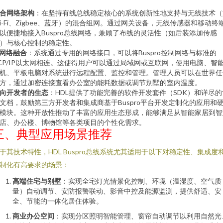
合网络架构
：在坚持有线总线稳定核心的系统创新性地支持与无线技术（
i-Fi、Zigbee、蓝牙）的混合组网。通过网关设备，无线传感器和移动终
以便捷地接入Buspro总线网络，兼顾了布线的灵活性（如后装添加传感
）与核心控制的稳定性。
P网络融合
：系统通过专用的网络接口，可以将Buspro控制网络与标准的
CP/IP以太网相连。这使得用户可以通过局域网或互联网，使用电脑、智
机、平板电脑对系统进行远程配置、监控和管理。管理人员可以在世界任
方，通过加密连接查看办公室的能耗数据或调节别墅的室内温度。
向开发者的生态
：HDL提供了功能完善的软件开发套件（SDK）和详尽的
文档，鼓励第三方开发者和集成商基于Buspro平台开发定制化的应用和
模块。这种开放性推动了丰富的应用生态形成，能够满足从智能家居到智
店、办公楼、博物馆等各类项目的个性化需求。
三、典型应用场景推荐
于其技术特性，HDL Buspro总线系统尤其适用于以下对稳定性、集成度
制化有高要求的场景：
高端住宅与别墅
：实现全宅灯光情景化控制、环境（温湿度、空气质
量）自动调节、安防报警联动、影音中控及能源监测，提供舒适、安
全、节能的一体化居住体验。
商业办公空间
：实现分区照明智能管理、窗帘自动调节以利用自然光