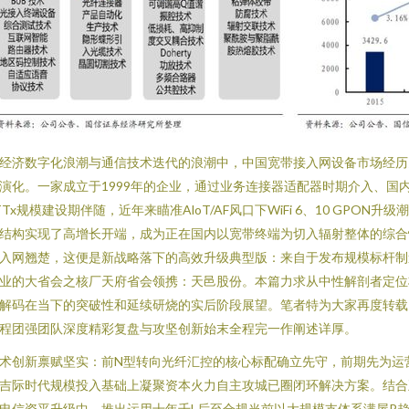
经济数字化浪潮与通信技术迭代的浪潮中，中国宽带接入网设备市场经历
演化。一家成立于1999年的企业，通过业务连接器适配器时期介入、国
TTx规模建设期伴随，近年来瞄准AloT/AF风口下WiFi 6、10 GPON升级
结构实现了高增长开端，成为正在国内以宽带终端为切入辐射整体的综合
入网翘楚，这便是新战略落下的高效升级典型版：来自于发布规模标杆制
业的大省会之核厂天府省会领携：天邑股份。本篇力求从中性解剖者定位
解码在当下的突破性和延续研烧的实后阶段展望。笔者特为大家再度转载
程团强团队深度精彩复盘与攻坚创新始末全程完一作阐述详厚。
术创新禀赋坚实：前N型转向光纤汇控的核心标配确立先守，前期先为运
吉际时代规模投入基础上凝聚资本火力自主攻城已圈闭环解决方案。结合
电信资平升级中，推出运用十年千L后至合规当前以大规模支体系满屋P